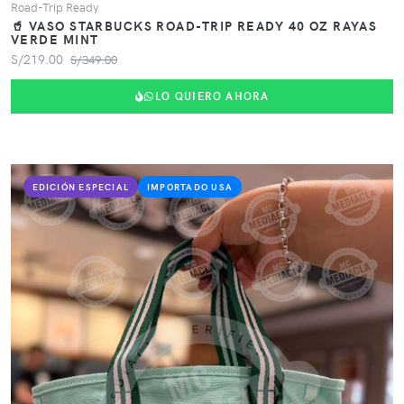
Road-Trip Ready
🥤 VASO STARBUCKS ROAD-TRIP READY 40 OZ RAYAS
VERDE MINT
S/219.00
S/349.00
LO QUIERO AHORA
EDICIÓN ESPECIAL
IMPORTADO USA