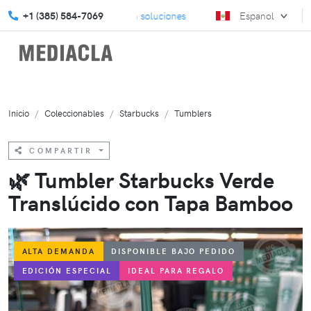
trategia de marketing con soluciones a medida.
+1 (385) 584-7069
Espanol
Conviértete en 
Inicio
Coleccionables
Starbucks
Tumblers
COMPARTIR
🌿 Tumbler Starbucks Verde
Translúcido con Tapa Bamboo
ALTA DEMANDA
DISPONIBLE BAJO PEDIDO
EDICIÓN ESPECIAL
IDEAL PARA REGALO