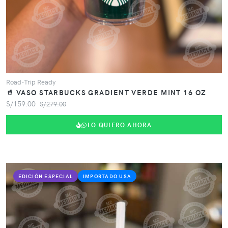
Road-Trip Ready
🥤 VASO STARBUCKS GRADIENT VERDE MINT 16 OZ
S/159.00
S/279.00
LO QUIERO AHORA
EDICIÓN ESPECIAL
IMPORTADO USA