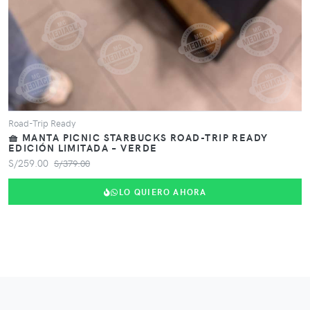
Road-Trip Ready
🧺 MANTA PICNIC STARBUCKS ROAD-TRIP READY
EDICIÓN LIMITADA – VERDE
S/259.00
S/379.00
LO QUIERO AHORA