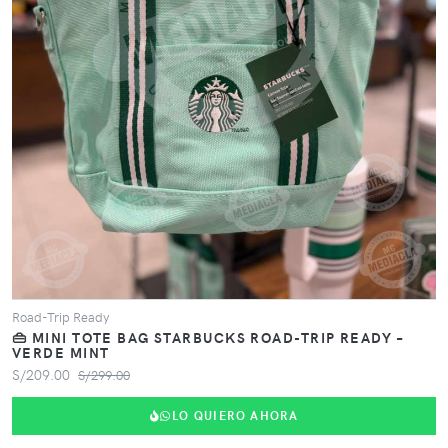
VER PRODUCTO
Road-Trip Ready
👜 MINI TOTE BAG STARBUCKS ROAD-TRIP READY –
VERDE MINT
S/209.00
S/299.00
LO QUIERO AHORA