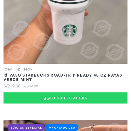
Road-Trip Ready
🥤 VASO STARBUCKS ROAD-TRIP READY 40 OZ RAYAS
VERDE MINT
S/219.00
S/349.00
LO QUIERO AHORA
EDICIÓN ESPECIAL
IMPORTADO USA