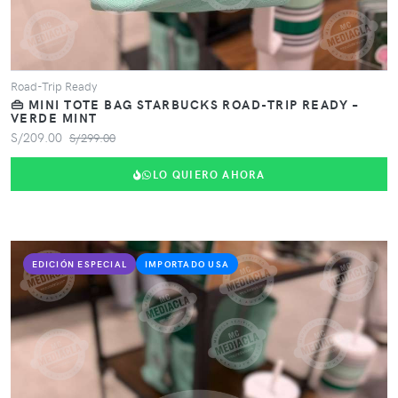
Road-Trip Ready
👜 MINI TOTE BAG STARBUCKS ROAD-TRIP READY –
VERDE MINT
S/209.00
S/299.00
LO QUIERO AHORA
EDICIÓN ESPECIAL
IMPORTADO USA