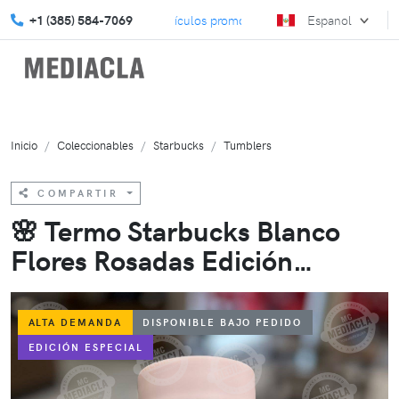
el regreso a clases con artículos promocionales!
+1 (385) 584-7069
Espanol
Eleva tu estrat
Inicio
Coleccionables
Starbucks
Tumblers
COMPARTIR
🌸 Termo Starbucks Blanco
Flores Rosadas Edición
Elegante
ALTA DEMANDA
DISPONIBLE BAJO PEDIDO
EDICIÓN ESPECIAL