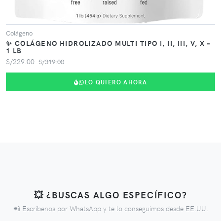
Colágeno
✨ COLÁGENO HIDROLIZADO MULTI TIPO I, II, III, V, X –
1 LB
S/229.00
S/319.00
LO QUIERO AHORA
💥 ¿BUSCAS ALGO ESPECÍFICO?
📲 Escríbenos por WhatsApp y te lo conseguimos desde EE.UU.