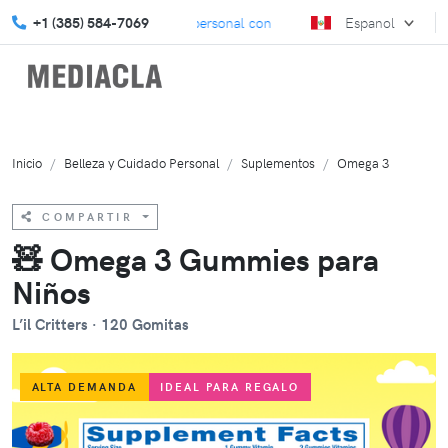
ete en inolvidable – hazlo personal con MediaCla.
+1 (385) 584-7069
Espanol
¡Obtén prod
Inicio
Belleza y Cuidado Personal
Suplementos
Omega 3
COMPARTIR
🧸 Omega 3 Gummies para
Niños
L’il Critters · 120 Gomitas
ALTA DEMANDA
IDEAL PARA REGALO