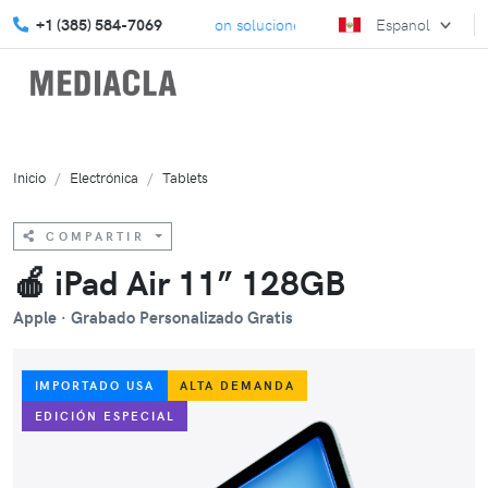
a tu estrategia de marketing con soluciones a medida.
+1 (385) 584-7069
Espanol
¡Celebr
Inicio
Electrónica
Tablets
COMPARTIR
🍎 iPad Air 11” 128GB
Apple · Grabado Personalizado Gratis
IMPORTADO USA
ALTA DEMANDA
EDICIÓN ESPECIAL