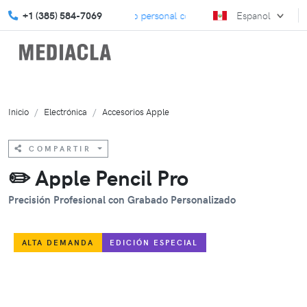
viértete en inolvidable – hazlo personal con MediaCla.
+1 (385) 584-7069
Espanol
Eleva t
Inicio
Electrónica
Accesorios Apple
COMPARTIR
✏️ Apple Pencil Pro
Precisión Profesional con Grabado Personalizado
ALTA DEMANDA
EDICIÓN ESPECIAL