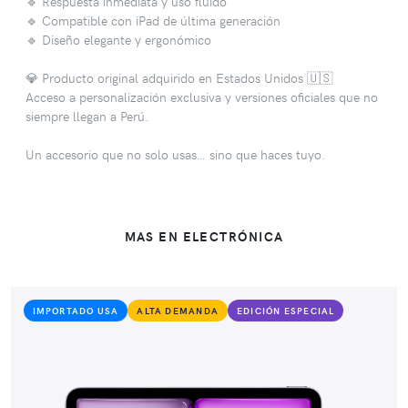
🔹 Respuesta inmediata y uso fluido
🔹 Compatible con iPad de última generación
🔹 Diseño elegante y ergonómico
💎 Producto original adquirido en Estados Unidos 🇺🇸
Acceso a personalización exclusiva y versiones oficiales que no
siempre llegan a Perú.
Un accesorio que no solo usas… sino que haces tuyo.
MAS EN ELECTRÓNICA
IMPORTADO USA
ALTA DEMANDA
EDICIÓN ESPECIAL