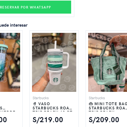
RESERVAR POR WHATSAPP
uede interesar
Starbucks
Starbucks
🥤 VASO
👜 MINI TOTE BA
S
STARBUCKS ROAD-
STARBUCKS ROA
 VERDE
TRIP READY 40 OZ
TRIP READY –
Z
RAYAS VERDE MINT
VERDE MINT
00
S/219.00
S/209.00