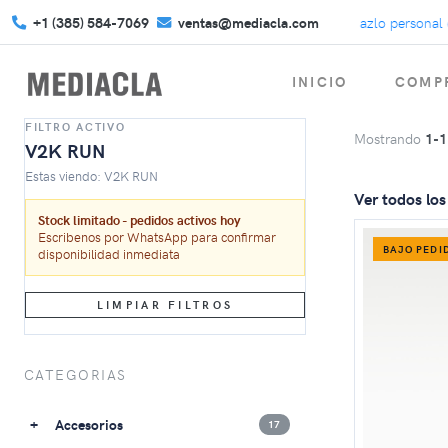
+1 (385) 584-7069
Conviértete en inolvidable – hazlo personal co
ventas@mediacla.com
INICIO
COMPR
FILTRO ACTIVO
Mostrando
1-1
V2K RUN
Estas viendo: V2K RUN
Ver todos lo
Stock limitado - pedidos activos hoy
Escribenos por WhatsApp para confirmar
BAJO PEDI
disponibilidad inmediata
LIMPIAR FILTROS
CATEGORIAS
Accesorios
17