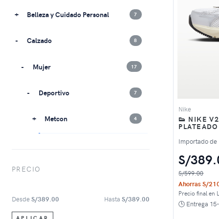
Belleza y Cuidado Personal
7
Calzado
8
Mujer
17
Deportivo
7
Nike
Metcon
👟 NIKE 
4
PLATEADO
Importado de
V2K RUN
1
S/389.
PRECIO
Zapatillas
1
S/599.00
Ahorras S/21
Precio final en 
Coleccionables
11
Desde
S/389.00
Hasta
S/389.00
🕒 Entrega 15-
APLICAR