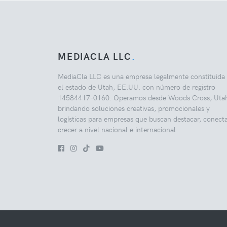
MEDIACLA LLC
.
MediaCla LLC es una empresa legalmente constituida
el estado de Utah, EE.UU. con número de registro
14584417-0160. Operamos desde Woods Cross, Uta
brindando soluciones creativas, promocionales y
logísticas para empresas que buscan destacar, conecta
crecer a nivel nacional e internacional.