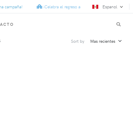
 campaña!
¡Celebra el regreso a clases con artículos promociona
Espanol
TACTO
5
Sort by