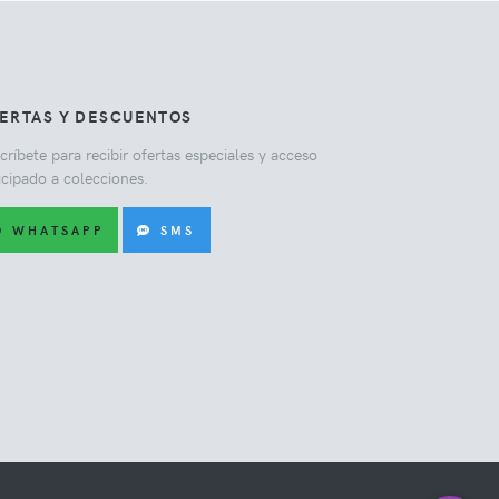
ERTAS Y DESCUENTOS
críbete para recibir ofertas especiales y acceso
icipado a colecciones.
WHATSAPP
SMS