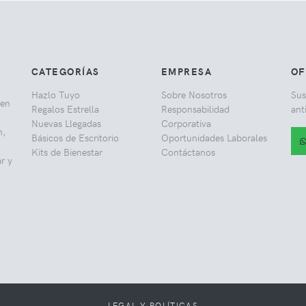
CATEGORÍAS
EMPRESA
OF
Hazlo Tuyo
Sobre Nosotros
Sus
 en
Regalos Estrella
Responsabilidad
ant
Nuevas Llegadas
Corporativa
h,
Básicos de Escritorio
Oportunidades Laborales
Kits de Bienestar
Contáctanos
r y
LEGAL Y POLÍTICAS