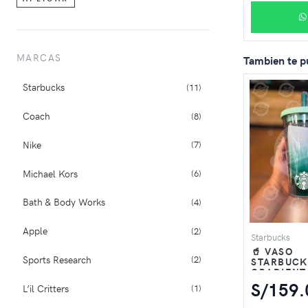
Electrónica
2
MARCAS
Tambien te p
Starbucks
(11)
Coach
(8)
Nike
(7)
Michael Kors
(6)
Bath & Body Works
(4)
Apple
(2)
Starbucks
🥤 VASO
Sports Research
(2)
STARBUCK
GRADIENT
MINT 16 O
S/159.
L’il Critters
(1)