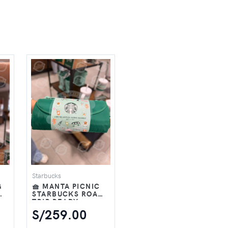
Starbucks
G
🧺 MANTA PICNIC
D-
STARBUCKS ROAD-
TRIP READY
EDICIÓN LIMITADA
S/259.00
– VERDE