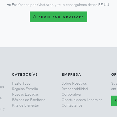
📲 Escríbenos por WhatsApp y te lo conseguimos desde EE.UU.
PEDIR POR WHATSAPP
CATEGORÍAS
EMPRESA
OF
Hazlo Tuyo
Sobre Nosotros
Sus
 en
Regalos Estrella
Responsabilidad
ant
Nuevas Llegadas
Corporativa
h,
Básicos de Escritorio
Oportunidades Laborales
Kits de Bienestar
Contáctanos
r y