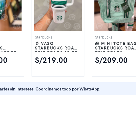
Starbucks
Starbucks
🥤 VASO
👜 MINI TOTE BA
S
STARBUCKS ROAD-
STARBUCKS ROA
 VERDE
TRIP READY 40 OZ
TRIP READY –
Z
RAYAS VERDE MINT
VERDE MINT
00
S/219.00
S/209.00
partes sin intereses. Coordinamos todo por WhatsApp.