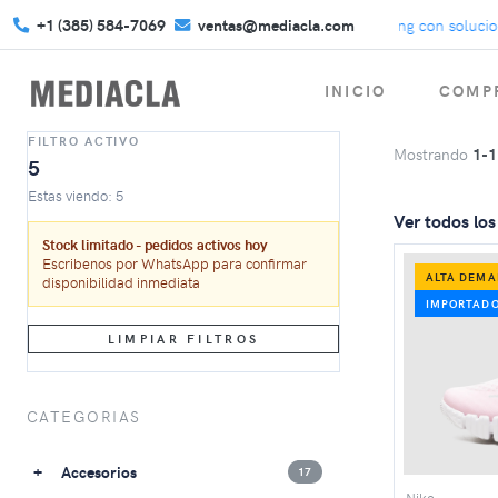
+1 (385) 584-7069
Eleva tu estrategia de marketing con soluciones
ventas@mediacla.com
INICIO
COMPR
FILTRO ACTIVO
Mostrando
1-1
5
Estas viendo: 5
Ver todos lo
Stock limitado - pedidos activos hoy
Escribenos por WhatsApp para confirmar
ALTA DEM
disponibilidad inmediata
IMPORTADO
LIMPIAR FILTROS
CATEGORIAS
Accesorios
17
Nike