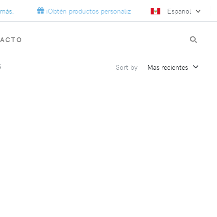
.
¡Obtén productos personalizados para tu próxima campaña!
Espanol
TACTO
5
Sort by