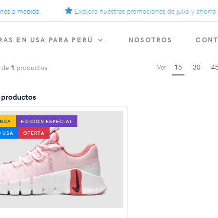
 a medida.
Explora nuestras promociones de julio y ahorra más
AS EN USA PARA PERÚ
NOSOTROS
CON
Ver
15
30
4
de
1
productos
s productos
ANDA
EDICIÓN ESPECIAL
 USA
OFERTA