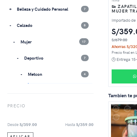
👟 ZAPATI
Belleza y Cuidado Personal
7
MUJER TRA
Importado de
Calzado
8
S/359.
S/679.00
Mujer
17
Ahorras S/32
Precio final en 
Deportivo
7
🕒 Entrega 15-
Metcon
4
5
1
Tambien te p
PRECIO
6
3
V2K RUN
1
Desde
S/359.00
Hasta
S/359.00
APLICAR