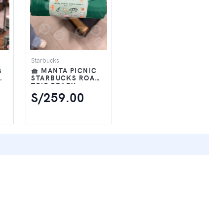
Starbucks
G
🧺 MANTA PICNIC
D-
STARBUCKS ROAD-
TRIP READY
EDICIÓN LIMITADA
S/259.00
– VERDE