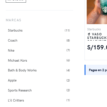
Zapatillas
1
Coleccionables
11
MARCAS
Electrónica
2
Starbucks
Starbucks
(11)
🥤 VASO
STARBUCK
Coach
(8)
GRADIENT
MINT 16 O
S/159.
Nike
(7)
Michael Kors
(6)
Pagas en 2 
Bath & Body Works
(4)
Apple
(2)
Sports Research
(2)
L’il Critters
(1)