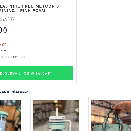
LLAS NIKE FREE METCON 5
INING – PINK FOAM
 USA 🇺🇸
00
0.00
Lima
20 dias habiles
RESERVAR POR WHATSAPP
uede interesar