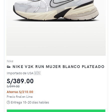
Nike
👟 NIKE V2K RUN MUJER BLANCO PLATEADO
Importado de USA 🇺🇸
S/389.00
S/599.00
Ahorras S/210.00
Precio final en Lima
🕒 Entrega 15-20 dias habiles