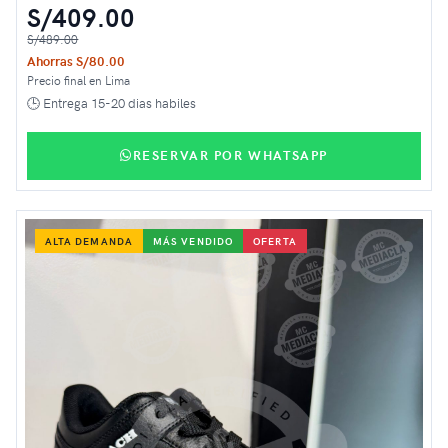
S/409.00
S/489.00
Ahorras S/80.00
Precio final en Lima
🕒 Entrega 15-20 dias habiles
RESERVAR POR WHATSAPP
ALTA DEMANDA
MÁS VENDIDO
OFERTA