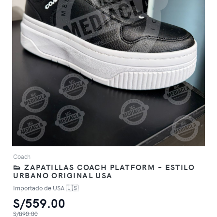
Coach
👟 ZAPATILLAS COACH PLATFORM – ESTILO
URBANO ORIGINAL USA
Importado de USA 🇺🇸
S/559.00
S/890.00