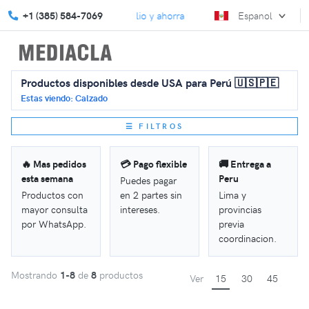
 nuestras promociones de julio y ahorra más.
+1 (385) 584-7069
Conviértete en in
Espanol
Productos disponibles desde USA para Perú 🇺🇸🇵🇪
Estas viendo: Calzado
☰ FILTROS
🔥 Mas pedidos
💳 Pago flexible
🚚 Entrega a
esta semana
Peru
Puedes pagar
Productos con
en 2 partes sin
Lima y
mayor consulta
intereses.
provincias
por WhatsApp.
previa
coordinacion.
Mostrando
1-8
de
8
productos
Ver
15
30
45