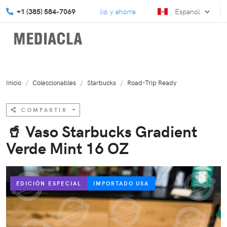
estras promociones de julio y ahorra más.
+1 (385) 584-7069
Eleva tu estrategia 
Espanol
Inicio
Coleccionables
Starbucks
Road-Trip Ready
COMPARTIR
🥤 Vaso Starbucks Gradient
Verde Mint 16 OZ
EDICIÓN ESPECIAL
IMPORTADO USA