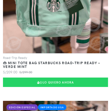
Road-Trip Ready
👜 MINI TOTE BAG STARBUCKS ROAD-TRIP READY –
VERDE MINT
S/209.00
S/299.00
LO QUIERO AHORA
EDICIÓN ESPECIAL
IMPORTADO USA