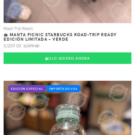
Road-Trip Ready
🧺 MANTA PICNIC STARBUCKS ROAD-TRIP READY
EDICIÓN LIMITADA – VERDE
S/259.00
S/379.00
LO QUIERO AHORA
EDICIÓN ESPECIAL
IMPORTADO USA