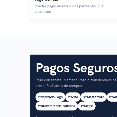
Puedes pagar en una o dos partes segun la
cotizacion.
Pagos Seguro
Paga con tarjeta, Mercado Pago o transferencia ba
precio final antes de comprar.
Mercado Pago
Visa
Mastercard
Am
Transferencia bancaria
Stripe