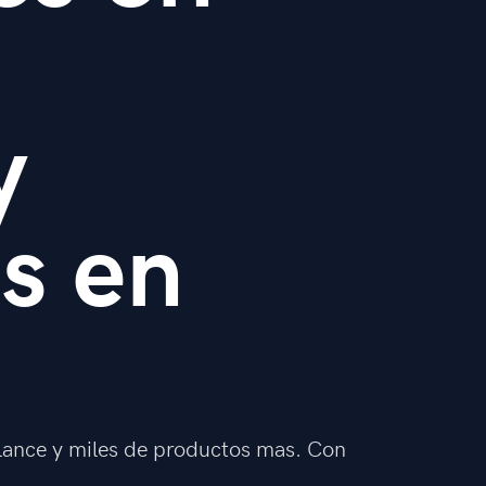
y
os en
lance y miles de productos mas. Con
.