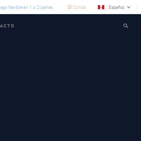
lexible en 1 o 2 partes
Cotiza por WhatsApp con atencion pers
Español
TACTO