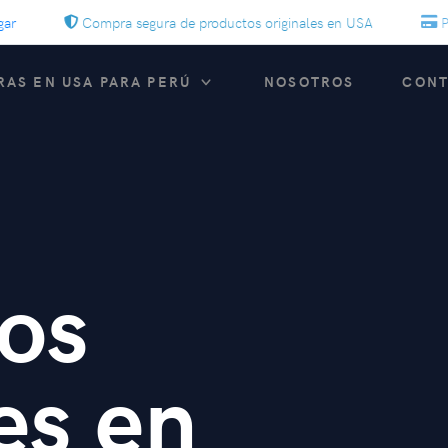
Compra segura de productos originales en USA
Pago f
AS EN USA PARA PERÚ
NOSOTROS
CON
a
os
es en