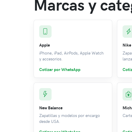
Marcas y cate
Apple
Nike
iPhone, iPad, AirPods, Apple Watch
Zapat
y accesorios.
lanz
Cotizar por WhatsApp
Coti
New Balance
Mich
Zapatillas y modelos por encargo
Carte
desde USA.
Cotizar por WhatsApp
Coti