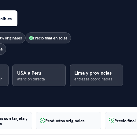
nibles
% originales
Precio final en soles
ma
USA a Peru
Lima y provincias
r
atencion directa
entregas coordinadas
s con tarjeta y
Productos originales
Precio final
a