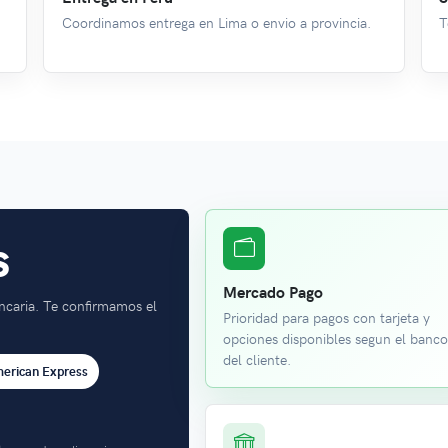
Coordinamos entrega en Lima o envio a provincia.
T
s
Mercado Pago
ncaria. Te confirmamos el
Prioridad para pagos con tarjeta y
opciones disponibles segun el banc
del cliente.
erican Express