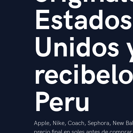
Estados
Unidos 
recibel
Peru
Apple, Nike, Coach, Sephora, New Ba
precio final en soles antes de comprar